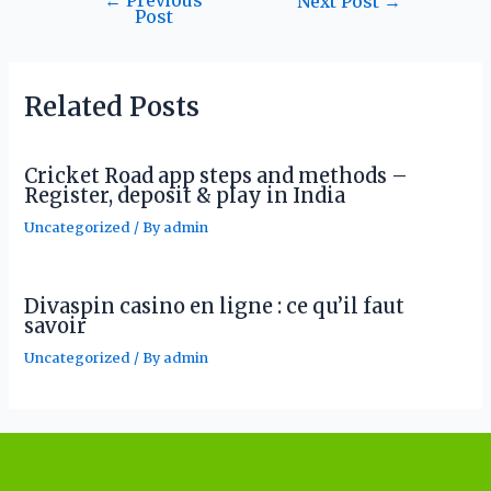
←
Previous
Next Post
→
Post
Related Posts
Cricket Road app steps and methods –
Register, deposit & play in India
Uncategorized
/ By
admin
Divaspin casino en ligne : ce qu’il faut
savoir
Uncategorized
/ By
admin