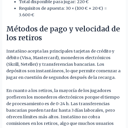
Total disponible para jugar: 220 €
Requisitos de apuesta: 30 × (100 € + 20 €) =
3.600 €
Métodos de pago y velocidad de
los retiros
InstaSino acepta las principales tarjetas de crédito y
débito (Visa, Mastercard), monederos electrónicos
(Skrill, Neteller) y transferencias bancarias. Los
depósitos son instantáneos, lo que permite comenzar a
jugar en cuestión de segundos después de la recarga.
En cuanto a los retiros, la mayoría de los jugadores
prefieren los monederos electrónicos porque el tiempo
de procesamiento es de 0‑24 h. Las transferencias
bancarias pueden tardar hasta 3 días laborales, pero
ofrecen límites más altos. InstaSino no cobra
comisiones en los retiros, algo que muchos usuarios