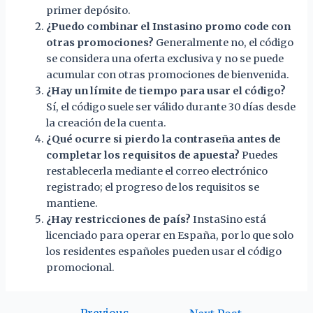
primer depósito.
¿Puedo combinar el Instasino promo code con
otras promociones?
Generalmente no, el código
se considera una oferta exclusiva y no se puede
acumular con otras promociones de bienvenida.
¿Hay un límite de tiempo para usar el código?
Sí, el código suele ser válido durante 30 días desde
la creación de la cuenta.
¿Qué ocurre si pierdo la contraseña antes de
completar los requisitos de apuesta?
Puedes
restablecerla mediante el correo electrónico
registrado; el progreso de los requisitos se
mantiene.
¿Hay restricciones de país?
InstaSino está
licenciado para operar en España, por lo que solo
los residentes españoles pueden usar el código
promocional.