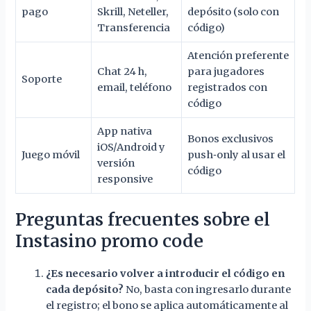
pago
Skrill, Neteller,
depósito (solo con
Transferencia
código)
Atención preferente
Chat 24 h,
para jugadores
Soporte
email, teléfono
registrados con
código
App nativa
Bonos exclusivos
iOS/Android y
Juego móvil
push‑only al usar el
versión
código
responsive
Preguntas frecuentes sobre el
Instasino promo code
¿Es necesario volver a introducir el código en
cada depósito?
No, basta con ingresarlo durante
el registro; el bono se aplica automáticamente al