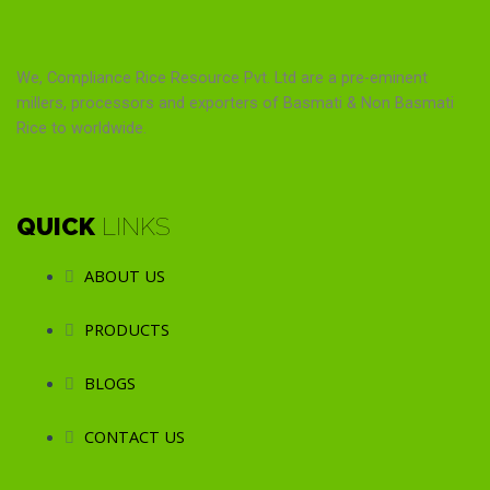
We, Compliance Rice Resource Pvt. Ltd are a pre-eminent
millers, processors and exporters of Basmati & Non Basmati
Rice to worldwide.
QUICK
LINKS
ABOUT US
PRODUCTS
BLOGS
CONTACT US