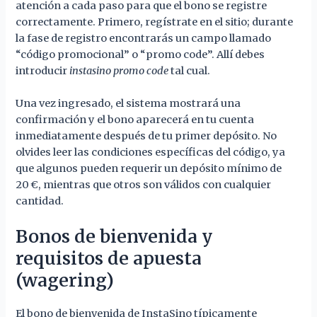
atención a cada paso para que el bono se registre
correctamente. Primero, regístrate en el sitio; durante
la fase de registro encontrarás un campo llamado
“código promocional” o “promo code”. Allí debes
introducir
instasino promo code
tal cual.
Una vez ingresado, el sistema mostrará una
confirmación y el bono aparecerá en tu cuenta
inmediatamente después de tu primer depósito. No
olvides leer las condiciones específicas del código, ya
que algunos pueden requerir un depósito mínimo de
20 €, mientras que otros son válidos con cualquier
cantidad.
Bonos de bienvenida y
requisitos de apuesta
(wagering)
El bono de bienvenida de InstaSino típicamente