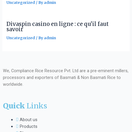
Uncategorized
/ By
admin
Divaspin casino en ligne : ce qu’il faut
savoir
Uncategorized
/ By
admin
We, Compliance Rice Resource Pvt. Ltd are a pre-eminent millers,
processors and exporters of Basmati & Non Basmati Rice to
worldwide.
Quick
Links
About us
Products