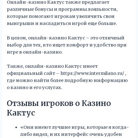
Онлайн-казино Кактус также предлагает
различные бонусы и программы лояльности,
которые помогают игрокам увеличить свои
выигрыши и насладиться игрой еще больше.
В целом, онлайн-казино Кактус – это отличный
выбор для тех, кто ищет комфорт и удобство при
игре в онлайн-казино.
Также, онлайн-казино Кактус имеет
официальный сайт – https://www.intermilano.ru/ ,
где можно найти более подробную информацию
о казино и его услугах.
Отзывы игроков о Казино
Кактус
«Они имеют лучшие игры, которые я когда-
либо видел, и их интерфейс очень удобен