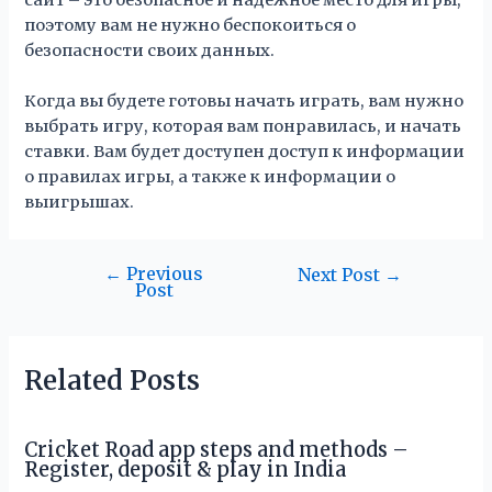
поэтому вам не нужно беспокоиться о
безопасности своих данных.
Когда вы будете готовы начать играть, вам нужно
выбрать игру, которая вам понравилась, и начать
ставки. Вам будет доступен доступ к информации
о правилах игры, а также к информации о
выигрышах.
←
Previous
Next Post
→
Post
Related Posts
Cricket Road app steps and methods –
Register, deposit & play in India