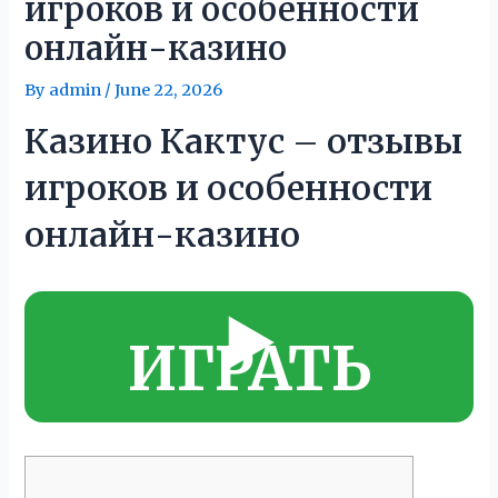
игроков и особенности
онлайн-казино
By
admin
/
June 22, 2026
Казино Кактус – отзывы
игроков и особенности
онлайн-казино
▶️
ИГРАТЬ