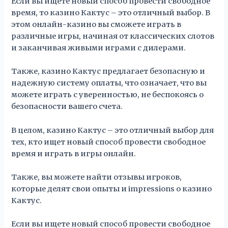
Если вы ищете новый способ провести свободное
время, то казино Кактус – это отличный выбор. В
этом онлайн-казино вы сможете играть в
различные игры, начиная от классических слотов
и заканчивая живыми играми с дилерами.
Также, казино Кактус предлагает безопасную и
надежную систему оплаты, что означает, что вы
можете играть с уверенностью, не беспокоясь о
безопасности вашего счета.
В целом, казино Кактус – это отличный выбор для
тех, кто ищет новый способ провести свободное
время и играть в игры онлайн.
Также, вы можете найти отзывы игроков,
которые делят свои опыты и impressions о казино
Кактус.
Если вы ищете новый способ провести свободное