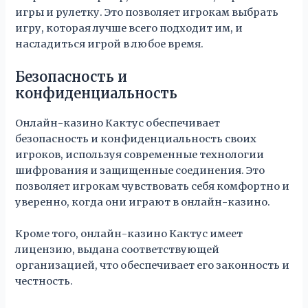
игры и рулетку. Это позволяет игрокам выбрать
игру, которая лучше всего подходит им, и
насладиться игрой в любое время.
Безопасность и
конфиденциальность
Онлайн-казино Кактус обеспечивает
безопасность и конфиденциальность своих
игроков, используя современные технологии
шифрования и защищенные соединения. Это
позволяет игрокам чувствовать себя комфортно и
уверенно, когда они играют в онлайн-казино.
Кроме того, онлайн-казино Кактус имеет
лицензию, выдана соответствующей
организацией, что обеспечивает его законность и
честность.